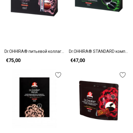
В корзину
В корзину
Dr.OHHIRА® питьевой коллаген+
Dr.OHHIRA® STANDARD комплекс 12 штаммов молочнокислых бактерий (60 капсул)
€
75,00
€
47,00