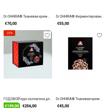
В корзину
В корзину
Dr.OHHIRA® Тканевая крем-маска MIZUKI (5 шт.)
Dr.OHHIRA® Ферментированный растительный экстракт
€
70,00
€
55,00
-22%
В корзину
В корзину
ГОДОВОЙ курс коллагена для приема внутрь + ПОДАРОК ​​5 флаконов!
Dr.OHHIRA® Тканевая крем-маска MIZUKI (3 шт.)
€
199,00
€
256,00
€
45,00