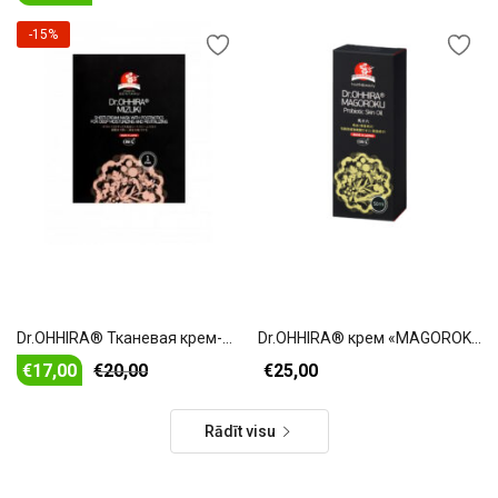
-15%
В корзину
В корзину
Dr.OHHIRA® Тканевая крем-маска MIZUKI (1 шт.)
Dr.OHHIRA® крем «MAGOROKU»
€
17,00
€
20,00
€
25,00
Rādīt visu