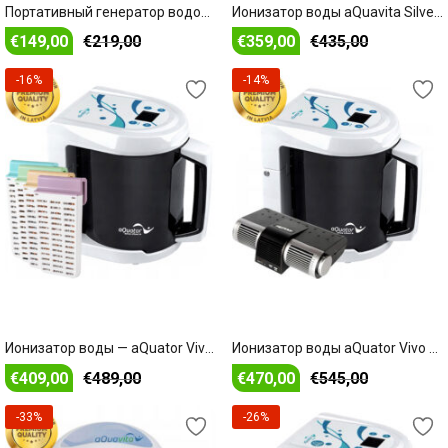
Портативный генератор водорода – H3O Magic Stick
Ионизатор воды aQuavita Silver+ + Ионизатор воздуха Iventus 210
€
149,00
€
219,00
€
359,00
€
435,00
-16%
-14%
В корзину
В корзину
Ионизатор воды — aQuator Vivo с функцией минерализации
Ионизатор воды aQuator Vivo + Ионизатор воздуха XJ-2100
€
409,00
€
489,00
€
470,00
€
545,00
-33%
-26%