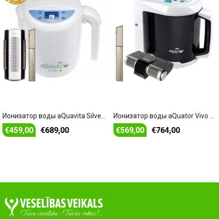
В корзину
В корзину
Ионизатор воды aQuavita Silver+ + Ионизатор Iventus 210 + Портативный генератор водорода – H3O Magic Stick
Ионизатор воды aQuator Vivo + Ионизатор воздуха XJ-2100 + Портативный генератор водорода – H3O Magic Stick
€
459,00
€
689,00
€
569,00
€
764,00