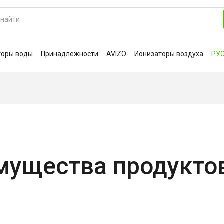
торы воды
Принадлежности
AVIZO
Ионизаторы воздуха
РУ
мущества продукто