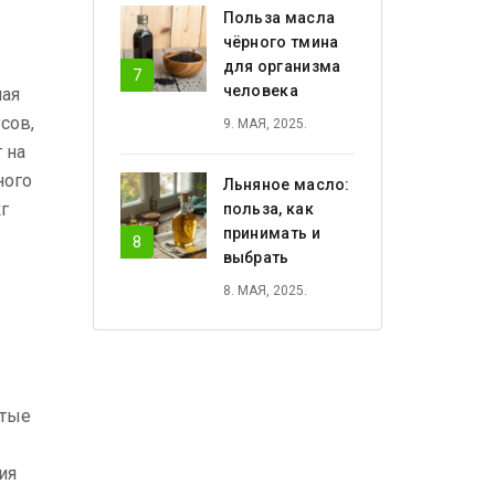
Польза масла
чёрного тмина
для организма
человека
чая
сов,
9. МАЯ, 2025.
 на
ного
Льняное масло:
г
польза, как
принимать и
выбрать
8. МАЯ, 2025.
стые
ия