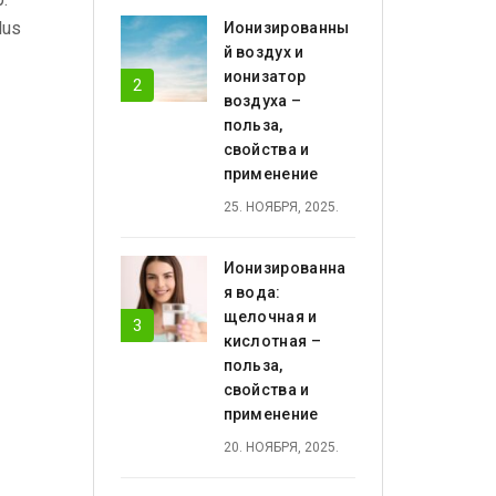
lus
Ионизированны
й воздух и
ионизатор
воздуха –
польза,
свойства и
применение
25. НОЯБРЯ, 2025.
Ионизированна
я вода:
щелочная и
кислотная –
польза,
свойства и
применение
20. НОЯБРЯ, 2025.