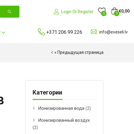
€
0,00
Login Or Register
0
0
+371 206 99 226
info@eveseli.lv
С
« Предыдущая страница
Категории
в
Ионизированная вода
(2)
Ионизированный воздух
(2)