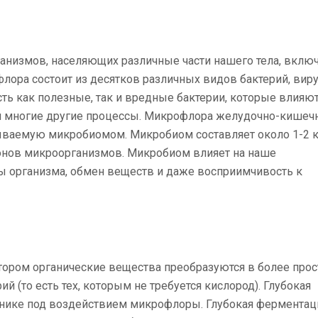
анизмов, населяющих различные части нашего тела, вклю
ора состоит из десятков различных видов бактерий, виру
сть как полезные, так и вредные бактерии, которые влияют
и многие другие процессы. Микрофлора желудочно-кишеч
зываемую микробиомом. Микробиом составляет около 1-2 к
онов микроорганизмов. Микробиом влияет на наше
ы организма, обмен веществ и даже восприимчивость к
отором органические вещества преобразуются в более про
 (то есть тех, которым не требуется кислород). Глубокая
нике под воздействием микрофлоры. Глубокая ферментац