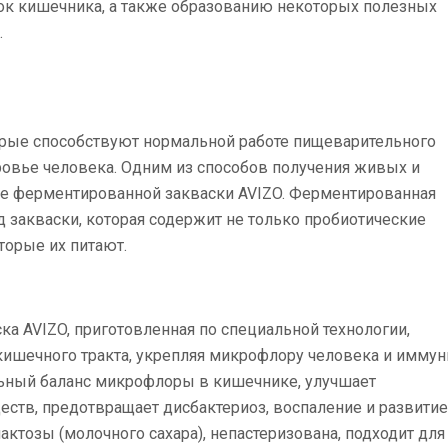
ток кишечника, а также образованию некоторых полезных
.
торые способствуют нормальной работе пищеварительного
ровье человека. Одним из способов получения живых и
ие ферментированной закваски AVIZO. Ферментированная
д закваски, которая содержит не только пробиотические
торые их питают.
а AVIZO, приготовленная по специальной технологии,
-кишечного тракта, укрепляя микрофлору человека и имму
ьный баланс микрофлоры в кишечнике, улучшает
ств, предотвращает дисбактериоз, воспаление и развитие
ктозы (молочного сахара), непастеризована, подходит для