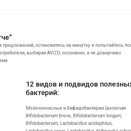
гче”
 предложений, остановитесь на минутку и попытайтесь по
потребители, выбирая AVIZO, осознанно, а не доверчиво
зма.
12 видов и подвидов полезны
бактерий:
Молочнокислые и бифидобактерии (включая
Bifidobacterium breve, Bifidobacterium longum,
Bifidobacterium, Lactobacillus acidophilus,
Lactobacillus casei, Lactobacillus delbrueckii subsp