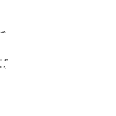
вое
в на
тв,