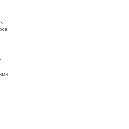
ь,
ров.
о
гими