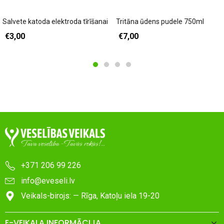
Pievienot grozam
Pievienot grozam
Salvete katoda elektroda tīrīšanai
Tritāna ūdens pudele 750ml
€
3,00
€
7,00
+371 206 99 226
info@eveseli.lv
Veikals-birojs: — Rīga, Katoļu iela 19-20
E-VEIKALA INFORMĀCIJA