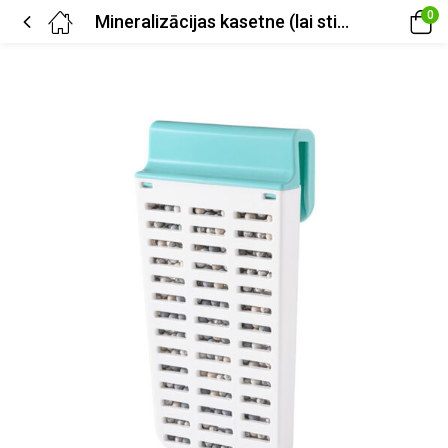
0
Mineralizācijas kasetne (lai stiprinātu imūnsistēmu)