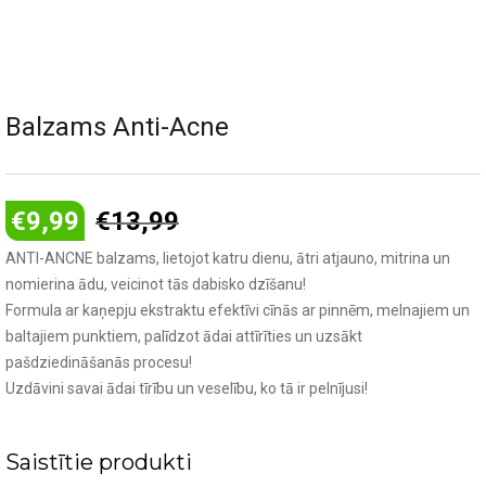
Balzams Anti-Acne
€
9,99
€
13,99
ANTI-ANCNE balzams, lietojot katru dienu, ātri atjauno, mitrina un
nomierina ādu, veicinot tās dabisko dzīšanu!
Formula ar kaņepju ekstraktu efektīvi cīnās ar pinnēm, melnajiem un
baltajiem punktiem, palīdzot ādai attīrīties un uzsākt
pašdziedināšanās procesu!
Uzdāvini savai ādai tīrību un veselību, ko tā ir pelnījusi!
Saistītie produkti