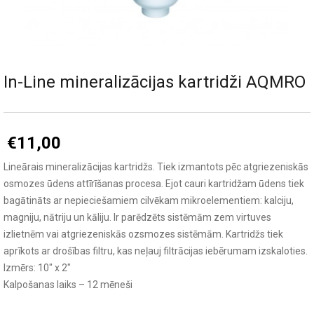
In-Line mineralizācijas kartridži AQMRO
€
11,00
Lineārais mineralizācijas kartridžs. Tiek izmantots pēc atgriezeniskās
osmozes ūdens attīrīšanas procesa. Ejot cauri kartridžam ūdens tiek
bagātināts ar nepieciešamiem cilvēkam mikroelementiem: kalciju,
magniju, nātriju un kāliju. Ir parēdzēts sistēmām zem virtuves
izlietnēm vai atgriezeniskās ozsmozes sistēmām. Kartridžs tiek
aprīkots ar drošības filtru, kas neļauj filtrācijas iebērumam izskaloties.
Izmērs: 10″ x 2″
Kalpošanas laiks – 12 mēneši