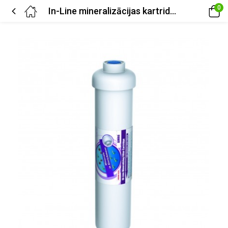
0
In-Line mineralizācijas kartridži AQMRO