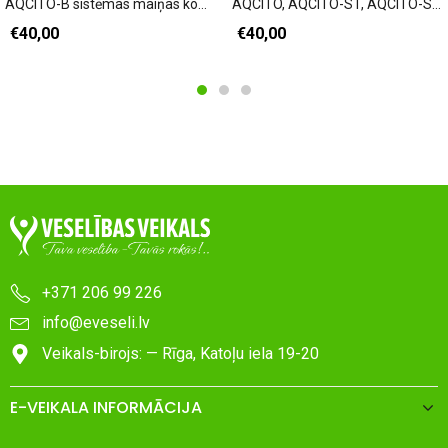
AQCITO-B sistēmas maiņas komplekti
AQCITO, AQCITO-ST, AQCITO-ST-CRT sistēmu maiņas komplekti
€
40,00
€
40,00
+371 206 99 226
info@eveseli.lv
Veikals-birojs: — Rīga, Katoļu iela 19-20
E-VEIKALA INFORMĀCIJA