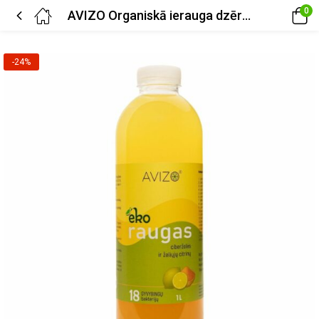
0
AVIZO Organiskā ierauga dzēriens ar kurkumu un citronu – 1000 ml
-24%