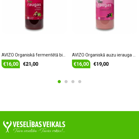
Pievienot grozam
Pievienot grozam
AVIZO Organiskā fermentētā biešu sula ar seleriju – 1000 ml
AVIZO Organiskā auzu ierauga dzēriens ar Upenēm – 1000 ml
€
16,00
€
21,00
€
16,00
€
19,00