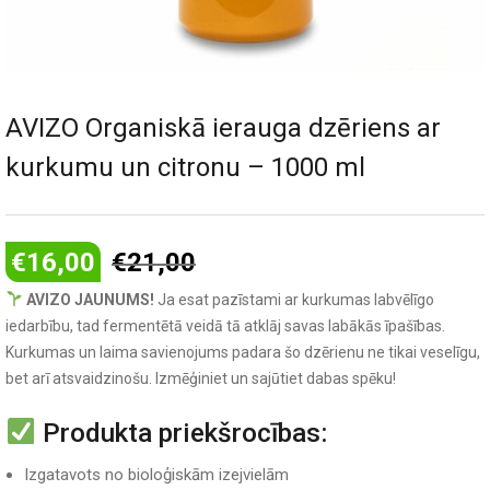
AVIZO Organiskā ierauga dzēriens ar
kurkumu un citronu – 1000 ml
€
16,00
€
21,00
AVIZO JAUNUMS!
Ja esat pazīstami ar kurkumas labvēlīgo
iedarbību, tad fermentētā veidā tā atklāj savas labākās īpašības.
Kurkumas un laima savienojums padara šo dzērienu ne tikai veselīgu,
bet arī atsvaidzinošu. Izmēģiniet un sajūtiet dabas spēku!
Produkta priekšrocības:
Izgatavots no bioloģiskām izejvielām