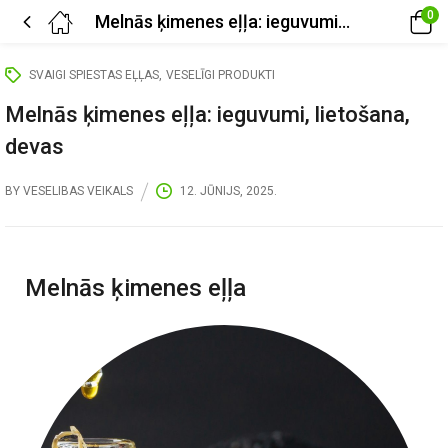
0
Melnās ķimenes eļļa: ieguvumi, lietošana, devas
SVAIGI SPIESTAS EĻĻAS
VESELĪGI PRODUKTI
Melnās ķimenes eļļa: ieguvumi, lietošana,
devas
BY
VESELIBAS VEIKALS
12. JŪNIJS, 2025.
Melnās ķimenes eļļa