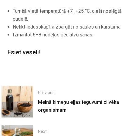
Tumšā vietā temperatūrā +7…+25 °C, cieši noslēgtā
pudelē.
Nelikt ledusskapī, aizsargāt no saules un karstuma.
Izmantot 6–8 nedēļās pēc atvēršanas.
Esiet veseli!
Previous
Melnā ķimeņu eļļas ieguvumi cilvēka
organismam
Next