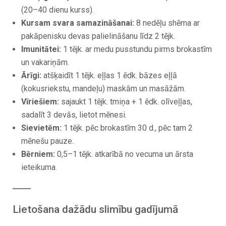
(20–40 dienu kurss).
Kursam svara samazināšanai:
8 nedēļu shēma ar
pakāpenisku devas palielināšanu līdz 2 tējk.
Imunitātei:
1 tējk. ar medu pusstundu pirms brokastīm
un vakariņām.
Ārīgi:
atšķaidīt 1 tējk. eļļas 1 ēdk. bāzes eļļā
(kokusriekstu, mandeļu) maskām un masāžām.
Vīriešiem:
sajaukt 1 tējk. tmiņa + 1 ēdk. olīveļļas,
sadalīt 3 devās, lietot mēnesi.
Sievietēm:
1 tējk. pēc brokastīm 30 d., pēc tam 2
mēnešu pauze.
Bērniem:
0,5–1 tējk. atkarībā no vecuma un ārsta
ieteikuma.
Lietošana dažādu slimību gadījumā