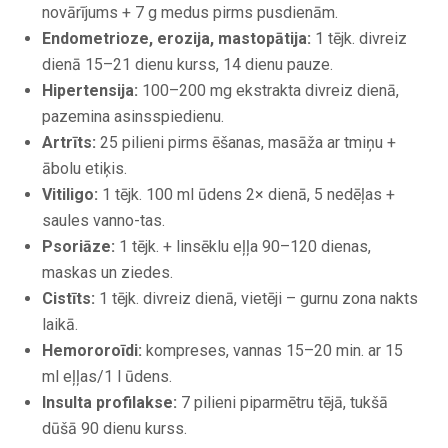
novārījums + 7 g medus pirms pusdienām.
Endometrioze, erozija, mastopātija:
1 tējk. divreiz
dienā 15–21 dienu kurss, 14 dienu pauze.
Hipertensija:
100–200 mg ekstrakta divreiz dienā,
pazemina asinsspiedienu.
Artrīts:
25 pilieni pirms ēšanas, masāža ar tmiņu +
ābolu etiķis.
Vitiligo:
1 tējk. 100 ml ūdens 2× dienā, 5 nedēļas +
saules vanno-tas.
Psoriāze:
1 tējk. + linsēklu eļļa 90–120 dienas,
maskas un ziedes.
Cistīts:
1 tējk. divreiz dienā, vietēji – gurnu zona nakts
laikā.
Hemororoīdi:
kompreses, vannas 15–20 min. ar 15
ml eļļas/1 l ūdens.
Insulta profilakse:
7 pilieni piparmētru tējā, tukšā
dūšā 90 dienu kurss.