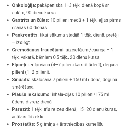
Onkoloģija:
pakāpeniska 1–3 tējk. dienā kopā ar
sulām, 90 dienu kurss.
Gastrīts un čūlas:
10 pilieni medū + 1 tējk. eļļas pirms
ēšanas 60 dienas.
Pankreatīts:
tikai sākuma stadijā 1 tējk. dienā, pretēji
– izslēgt.
Gremošanas traucējumi:
aizcietējumi/caureja – 1
tējk. vakarā, bērniem 0,5 tējk., 20 dienu kurss.
Elpceļi:
ieelpošana (4–7 pilieni karstā ūdenī), deguna
pilieni (1–2 pilieni).
Sinusīts:
skalošana 7 pilieni + 150 ml ūdens, deguna
smērēšana.
Plaušu iekaisums:
inhala-cijas 10 pilieni/175 ml
ūdens divreiz dienā.
Parazīti:
1 tējk. trīs reizes dienā, 15–20 dienu kurss,
anālais līdzeklis.
Prostatīts:
5 g tmiņa + ārstniecības kumelīšu