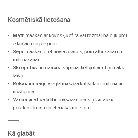
Kosmētiskā lietošana
Mati:
maskas ar kokos-, kefīra vai rozmarīna eļļu pret
izkrišanu un pleķiem.
Seja:
maskas pret novecošanos, poru attīrīšanai un
mitrināšanai.
Skropstas un uzacis:
stiprina, lietojot ar otiņu nakts
laikā.
Rokas un nagi:
viegla masāža kutikulām, mitrina un
nostiprina.
Vanna pret celulītu:
masāžas maisiņš ar auzu
pārslām, tmiņu un ēteriskajām eļļām.
Kā glabāt