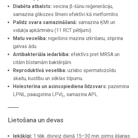
Diabēta atbalsts:
veicina β-šūnu reģenerāciju,
samazina glikozes līmeni efektīvi kā metformīns.
Palīdz svara samazināšanā:
samazina ĶMI un
vidukļa apkārtmēru (11 RCT pētījumi).
Matu veselība:
nigellons mazina izkrišanu, stiprina
galvas ādu.
Antibakteriāla iedarbība:
efektīvs pret MRSA un
citām bīstamām baktērijām.
Reproduktīvā veselība:
uzlabo spermatozoīdu
skaitu, kustību un sēklas tilpumu.
Holesterīna un asinsspiediena līdzsvars:
pazemina
LPNL, paaugstina LPVĻ, samazina APL.
Lietošana un devas
Iekšķīgi:
1 tējk. divreiz dienā 15–30 min. pirms ēšanas