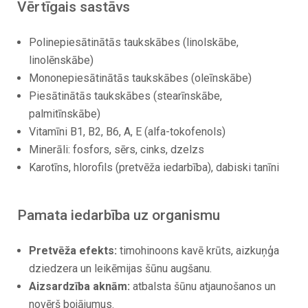
Vērtīgais sastāvs
Polinepiesātinātās taukskābes (linolskābe,
linolēnskābe)
Mononepiesātinātās taukskābes (oleīnskābe)
Piesātinātās taukskābes (stearīnskābe,
palmitīnskābe)
Vitamīni B1, B2, B6, A, E (alfa-tokofenols)
Minerāli: fosfors, sērs, cinks, dzelzs
Karotīns, hlorofils (pretvēža iedarbība), dabiski tanīni
Pamata iedarbība uz organismu
Pretvēža efekts:
timohinoons kavē krūts, aizkuņģa
dziedzera un leikēmijas šūnu augšanu.
Aizsardzība aknām:
atbalsta šūnu atjaunošanos un
novērš bojājumus.